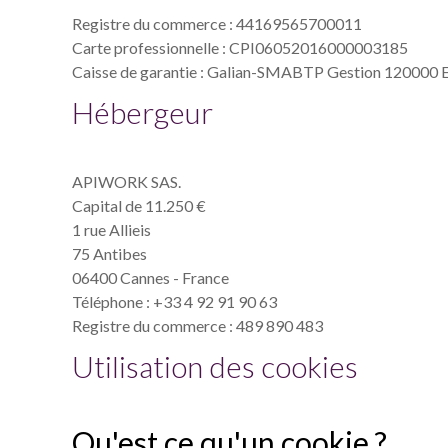
Registre du commerce : 44169565700011
Carte professionnelle : CPI06052016000003185
Caisse de garantie : Galian-SMABTP Gestion 120000
Hébergeur
APIWORK SAS.
Capital de 11.250 €
1 rue Allieis
75 Antibes
06400 Cannes - France
Téléphone : +33 4 92 91 90 63
Registre du commerce : 489 890 483
Utilisation des cookies
Qu'est ce qu'un cookie ?