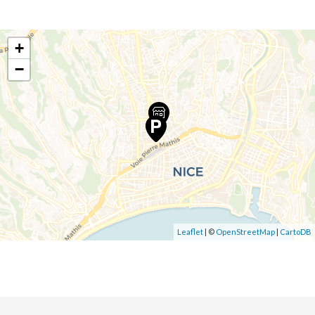
+
−
Leaflet
| ©
OpenStreetMap
|
CartoDB